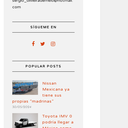
sergio_oliveirademelo@hotmail.
com
SÍGUEME EN
POPULAR POSTS
Nissan
Mexicana ya
tiene sus
propias “madrinas”
30/05/2024
Toyota IMV 0
podría llegar a