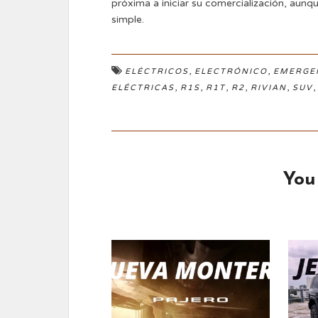
próxima a iniciar su comercialización, aun
simple.
,
,
ELÉCTRICOS
ELECTRÓNICO
EMERGE
,
,
,
,
,
ELÉCTRICAS
R1S
R1T
R2
RIVIAN
SUV
You