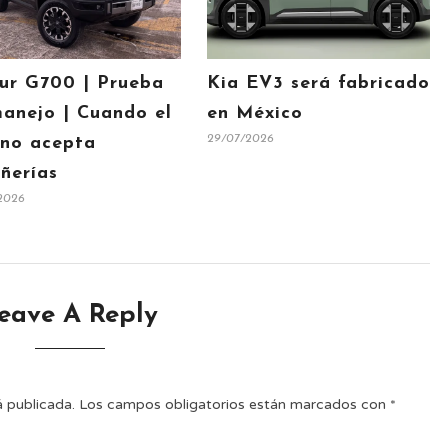
ur G700 | Prueba
Kia EV3 será fabricado
anejo | Cuando el
en México
29/07/2026
 no acepta
ñerías
2026
eave A Reply
á publicada.
Los campos obligatorios están marcados con
*