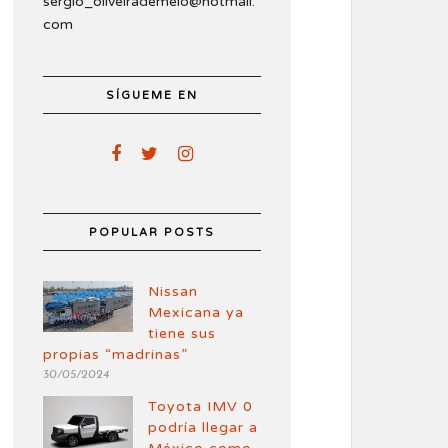
sergio_oliveirademelo@hotmail.
com
SÍGUEME EN
POPULAR POSTS
Nissan
Mexicana ya
tiene sus
propias “madrinas”
30/05/2024
Toyota IMV 0
podría llegar a