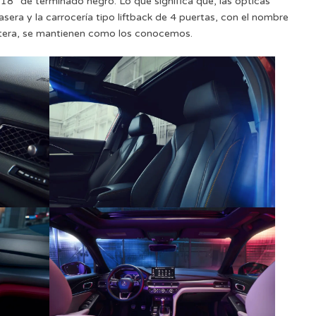
18” de terminado negro. Lo que significa que, las ópticas
rasera y la carrocería tipo liftback de 4 puertas, con el nombre
tera, se mantienen como los conocemos.