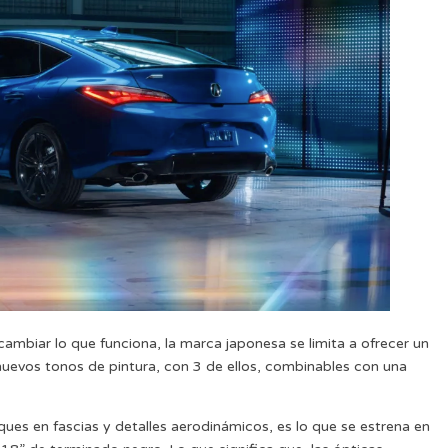
 cambiar lo que funciona, la marca japonesa se limita a ofrecer un
nuevos tonos de pintura, con 3 de ellos, combinables con una
oques en fascias y detalles aerodinámicos, es lo que se estrena en