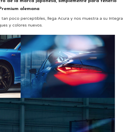
to de la marca japonesa, simplemente para tenerlo
a Premium alemana
tan poco perceptibles, llega Acura y nos muestra a su Integra
ques y colores nuevos.