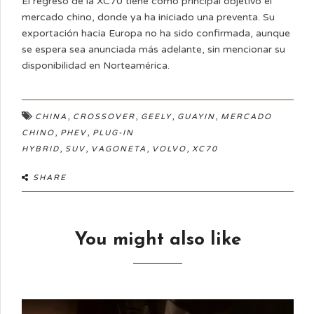
El regreso de la XC70 tiene como principal objetivo el
mercado chino, donde ya ha iniciado una preventa. Su
exportación hacia Europa no ha sido confirmada, aunque
se espera sea anunciada más adelante, sin mencionar su
disponibilidad en Norteamérica.
,
,
,
,
CHINA
CROSSOVER
GEELY
GUAYIN
MERCADO
,
,
CHINO
PHEV
PLUG-IN
,
,
,
,
HYBRID
SUV
VAGONETA
VOLVO
XC70
SHARE
You might also like