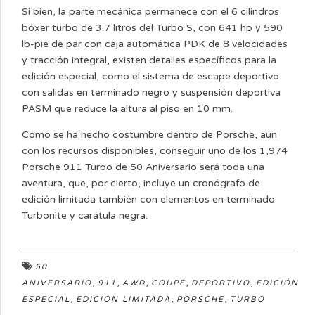
Si bien, la parte mecánica permanece con el 6 cilindros
bóxer turbo de 3.7 litros del Turbo S, con 641 hp y 590
lb-pie de par con caja automática PDK de 8 velocidades
y tracción integral, existen detalles específicos para la
edición especial, como el sistema de escape deportivo
con salidas en terminado negro y suspensión deportiva
PASM que reduce la altura al piso en 10 mm.
Como se ha hecho costumbre dentro de Porsche, aún
con los recursos disponibles, conseguir uno de los 1,974
Porsche 911 Turbo de 50 Aniversario será toda una
aventura, que, por cierto, incluye un cronógrafo de
edición limitada también con elementos en terminado
Turbonite y carátula negra.
50
,
,
,
,
,
ANIVERSARIO
911
AWD
COUPÉ
DEPORTIVO
EDICIÓN
,
,
,
ESPECIAL
EDICIÓN LIMITADA
PORSCHE
TURBO