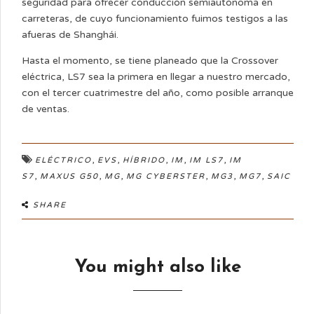
seguridad para ofrecer conducción semiautónoma en
carreteras, de cuyo funcionamiento fuimos testigos a las
afueras de Shanghái.
Hasta el momento, se tiene planeado que la Crossover
eléctrica, LS7 sea la primera en llegar a nuestro mercado,
con el tercer cuatrimestre del año, como posible arranque
de ventas.
,
,
,
,
,
ELÉCTRICO
EVS
HÍBRIDO
IM
IM LS7
IM
,
,
,
,
,
,
S7
MAXUS G50
MG
MG CYBERSTER
MG3
MG7
SAIC
SHARE
You might also like