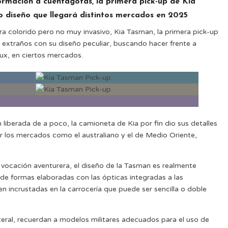
rmación a cuentagotas, la primera pick-up de Kia
 diseño que llegará distintos mercados en 2025
a colorido pero no muy invasivo, Kia Tasman, la primera pick-up
 extraños con su diseño peculiar, buscando hacer frente a
x, en ciertos mercados.
iberada de a poco, la camioneta de Kia por fin dio sus detalles
r los mercados como el australiano y el de Medio Oriente,
vocación aventurera, el diseño de la Tasman es realmente
la de formas elaboradas con las ópticas integradas a las
n incrustadas en la carrocería que puede ser sencilla o doble
teral, recuerdan a modelos militares adecuados para el uso de