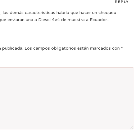
REPLY
s, las demás características habría que hacer un chequeo
 que enviaran una a Diesel 4×4 de muestra a Ecuador..
á publicada.
Los campos obligatorios están marcados con
*