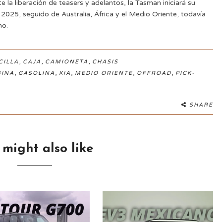
a liberación de teasers y adelantos, la Tasman iniciará su
2025, seguido de Australia, África y el Medio Oriente, todavía
no.
,
,
,
CILLA
CAJA
CAMIONETA
CHASIS
,
,
,
,
,
BINA
GASOLINA
KIA
MEDIO ORIENTE
OFFROAD
PICK-
SHARE
 might also like