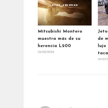
Mitsubishi Montero
Jeto
muestra más de su
de m
herencia L200
lujo
04/08/2026
taca
30/07/