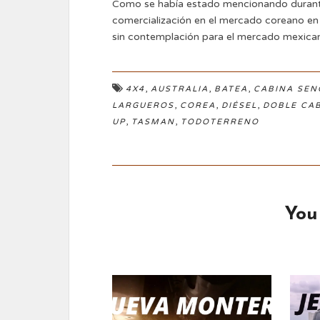
Como se había estado mencionando durante l
comercialización en el mercado coreano en 
sin contemplación para el mercado mexica
,
,
,
4X4
AUSTRALIA
BATEA
CABINA SEN
,
,
,
LARGUEROS
COREA
DIÉSEL
DOBLE CA
,
,
UP
TASMAN
TODOTERRENO
You