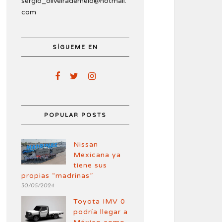
sergio_oliveirademelo@hotmail.
com
SÍGUEME EN
POPULAR POSTS
Nissan
Mexicana ya
tiene sus
propias “madrinas”
30/05/2024
Toyota IMV 0
podría llegar a