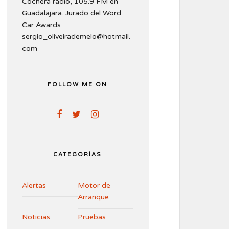
Cochera radio, 105.9 FM en
Guadalajara. Jurado del Word
Car Awards
sergio_oliveirademelo@hotmail.
com
FOLLOW ME ON
CATEGORÍAS
Alertas
Motor de
Arranque
Noticias
Pruebas