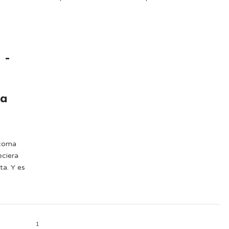
 –
da
acoma
eciera
ta. Y es
1