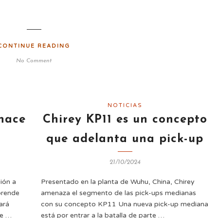
CONTINUE READING
No Comment
NOTICIAS
 hace
Chirey KP11 es un concepto
que adelanta una pick-up
21/10/2024
ión a
Presentado en la planta de Wuhu, China, Chirey
prende
amenaza el segmento de las pick-ups medianas
ará
con su concepto KP11 Una nueva pick-up mediana
ue …
está por entrar a la batalla de parte …