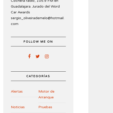
Cochera radio, 105.9 FM en
Guadalajara. Jurado del Word
Car Awards
sergio_oliveirademelo@hotmail.
com
FOLLOW ME ON
CATEGORÍAS
Alertas
Motor de
Arranque
Noticias
Pruebas