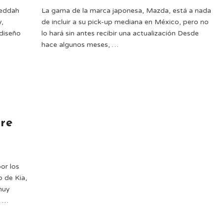
Jeddah
La gama de la marca japonesa, Mazda, está a nada
y,
de incluir a su pick-up mediana en México, pero no
 diseño
lo hará sin antes recibir una actualización Desde
hace algunos meses, …
re
or los
p de Kia,
 muy
a …