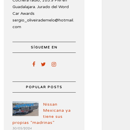
Cochera radio, 105.9 FM en
Guadalajara. Jurado del Word
Car Awards
sergio_oliveirademelo@hotmail.
com
SÍGUEME EN
POPULAR POSTS
Nissan
Mexicana ya
tiene sus
propias “madrinas”
30/05/2024