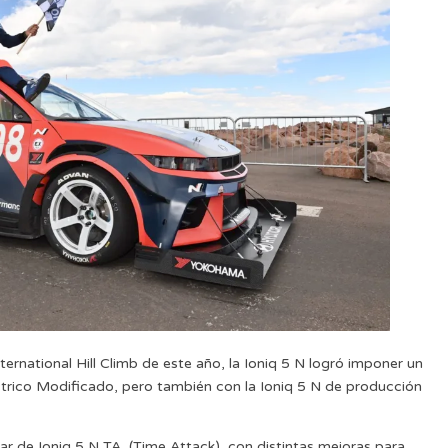
ternational Hill Climb de este año, la Ioniq 5 N logró imponer un
trico Modificado, pero también con la Ioniq 5 N de producción
r de Ioniq 5 N TA, (Time Attack), con distintas mejoras para