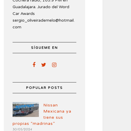
Cochera radio, 105.9 FM en
Guadalajara. Jurado del Word
Car Awards
sergio_oliveirademelo@hotmail.
com
SÍGUEME EN
POPULAR POSTS
Nissan
Mexicana ya
tiene sus
propias “madrinas”
30/05/2024