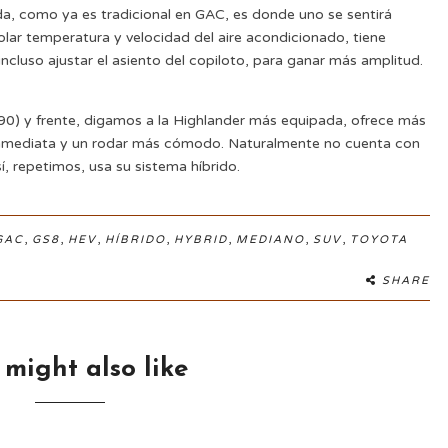
da, como ya es tradicional en GAC, es donde uno se sentirá
ar temperatura y velocidad del aire acondicionado, tiene
ncluso ajustar el asiento del copiloto, para ganar más amplitud.
90) y frente, digamos a la Highlander más equipada, ofrece más
 inmediata y un rodar más cómodo. Naturalmente no cuenta con
sí, repetimos, usa su sistema híbrido.
,
,
,
,
,
,
,
GAC
GS8
HEV
HÍBRIDO
HYBRID
MEDIANO
SUV
TOYOTA
SHARE
 might also like