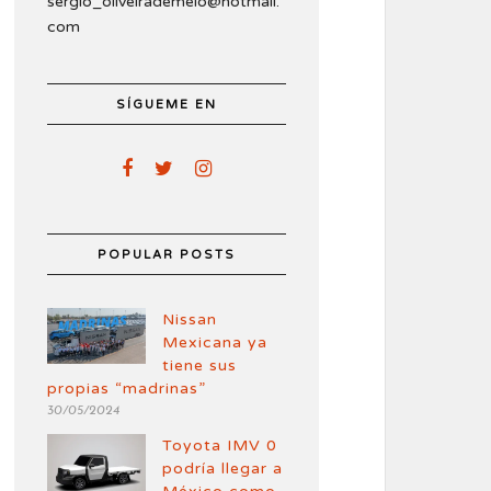
sergio_oliveirademelo@hotmail.
com
SÍGUEME EN
POPULAR POSTS
Nissan
Mexicana ya
tiene sus
propias “madrinas”
30/05/2024
Toyota IMV 0
podría llegar a