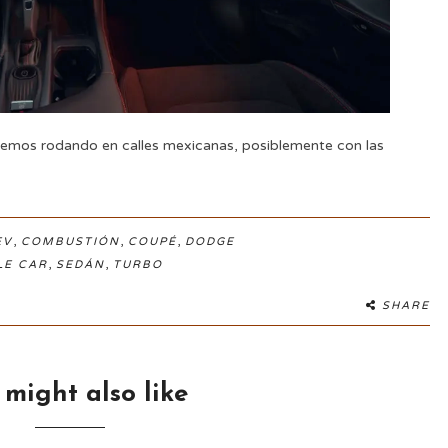
remos rodando en calles mexicanas, posiblemente con las
,
,
,
EV
COMBUSTIÓN
COUPÉ
DODGE
,
,
LE CAR
SEDÁN
TURBO
SHARE
 might also like