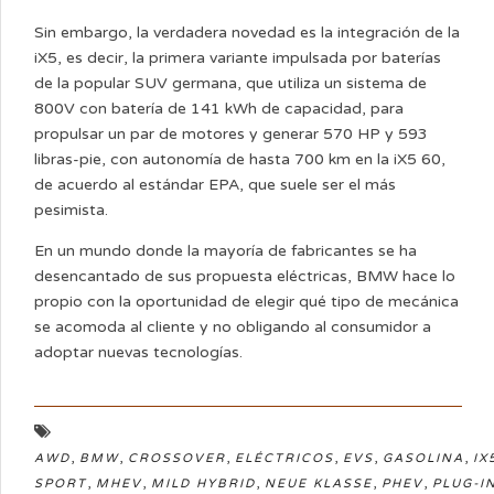
Sin embargo, la verdadera novedad es la integración de la
iX5, es decir, la primera variante impulsada por baterías
de la popular SUV germana, que utiliza un sistema de
800V con batería de 141 kWh de capacidad, para
propulsar un par de motores y generar 570 HP y 593
libras-pie, con autonomía de hasta 700 km en la iX5 60,
de acuerdo al estándar EPA, que suele ser el más
pesimista.
En un mundo donde la mayoría de fabricantes se ha
desencantado de sus propuesta eléctricas, BMW hace lo
propio con la oportunidad de elegir qué tipo de mecánica
se acomoda al cliente y no obligando al consumidor a
adoptar nuevas tecnologías.
,
,
,
,
,
,
AWD
BMW
CROSSOVER
ELÉCTRICOS
EVS
GASOLINA
IX
,
,
,
,
,
SPORT
MHEV
MILD HYBRID
NEUE KLASSE
PHEV
PLUG-I