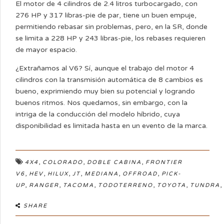
El motor de 4 cilindros de 2.4 litros turbocargado, con
276 HP y 317 libras-pie de par, tiene un buen empuje,
permitiendo rebasar sin problemas, pero, en la SR, donde
se limita a 228 HP y 243 libras-pie, los rebases requieren
de mayor espacio.
¿Extrañamos al V6? Sí, aunque el trabajo del motor 4
cilindros con la transmisión automática de 8 cambios es
bueno, exprimiendo muy bien su potencial y logrando
buenos ritmos. Nos quedamos, sin embargo, con la
intriga de la conducción del modelo híbrido, cuya
disponibilidad es limitada hasta en un evento de la marca.
,
,
,
4X4
COLORADO
DOBLE CABINA
FRONTIER
,
,
,
,
,
,
V6
HEV
HILUX
JT
MEDIANA
OFFROAD
PICK-
,
,
,
,
,
,
UP
RANGER
TACOMA
TODOTERRENO
TOYOTA
TUNDRA
SHARE