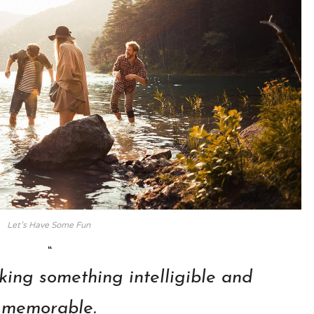
Let’s Have Some Fun
ing something intelligible and
memorable.