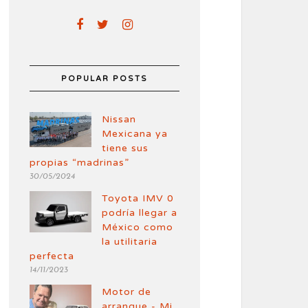
POPULAR POSTS
Nissan
Mexicana ya
tiene sus
propias “madrinas”
30/05/2024
Toyota IMV 0
podría llegar a
México como
la utilitaria
perfecta
14/11/2023
Motor de
arranque - Mi