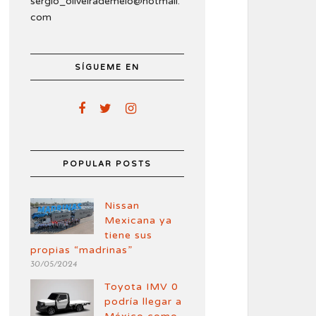
sergio_oliveirademelo@hotmail.
com
SÍGUEME EN
POPULAR POSTS
Nissan
Mexicana ya
tiene sus
propias “madrinas”
30/05/2024
Toyota IMV 0
podría llegar a