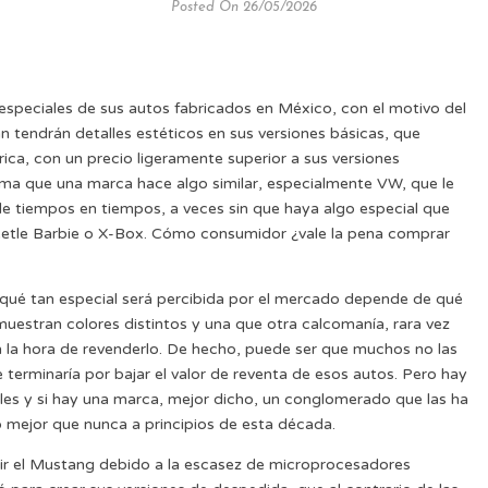
Posted On 26/05/2026
especiales de sus autos fabricados en México, con el motivo del
n tendrán detalles estéticos en sus versiones básicas, que
ica, con un precio ligeramente superior a sus versiones
ltima que una marca hace algo similar, especialmente VW, que le
e tiempos en tiempos, a veces sin que haya algo especial que
eetle Barbie o X-Box. Cómo consumidor ¿vale la pena comprar
qué tan especial será percibida por el mercado depende de qué
 muestran colores distintos y una que otra calcomanía, rara vez
 la hora de revenderlo. De hecho, puede ser que muchos no las
e terminaría por bajar el valor de reventa de esos autos. Pero hay
ales y si hay una marca, mejor dicho, un conglomerado que las ha
ó mejor que nunca a principios de esta década.
uir el Mustang debido a la escasez de microprocesadores