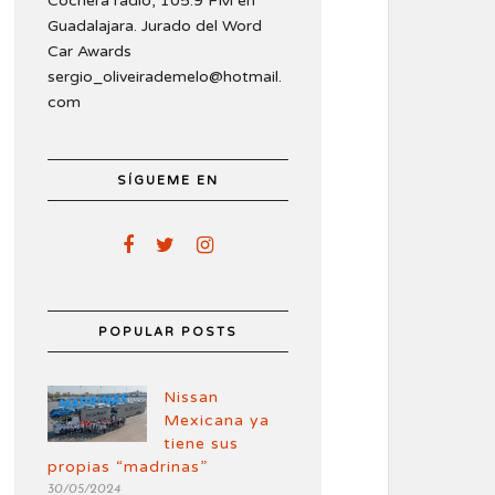
Cochera radio, 105.9 FM en
Guadalajara. Jurado del Word
Car Awards
sergio_oliveirademelo@hotmail.
com
SÍGUEME EN
POPULAR POSTS
Nissan
Mexicana ya
tiene sus
propias “madrinas”
30/05/2024