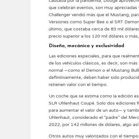
causada por la pandemia, Dodge aprovechó p
que celebran eventos, son muy apreciadas y
Challenger vendió más que el Mustang, par
Versiones como Super Bee o el SRT Demon, 
último, que costaba cerca de 83 mil dólare
precio superior a los 120 mil dólares o más, 
Diseño, mecánica y exclusividad
Las ediciones especiales, para que realment
de los vehículos clásicos, es decir, son más
normal —como el Demon o el Mustang Bullit
definitivamente, deben haber sido producida
retienen valor con el tiempo.
Un coche que se estima como la edición es
SLR Uhlenhaut Coupé. Solo dos ediciones fu
para aumentar el valor de un auto— y tambi
Uhlenhaut, considerado el “padre” del Mer
2022, por 142 millones de dólares, algo a
Otros autos muy valorizados con el tiempo 