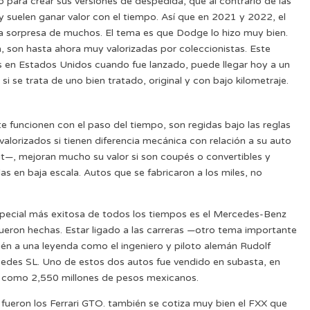
ara crear sus versiones de despedida, que al contrario de las
 suelen ganar valor con el tiempo. Así que en 2021 y 2022, el
a sorpresa de muchos. El tema es que Dodge lo hizo muy bien.
son hasta ahora muy valorizadas por coleccionistas. Este
s en Estados Unidos cuando fue lanzado, puede llegar hoy a un
si se trata de uno bien tratado, original y con bajo kilometraje.
e funcionen con el paso del tiempo, son regidas bajo las reglas
 valorizados si tienen diferencia mecánica con relación a su auto
—, mejoran mucho su valor si son coupés o convertibles y
s en baja escala. Autos que se fabricaron a los miles, no
pecial más exitosa de todos los tiempos es el Mercedes-Benz
eron hechas. Estar ligado a las carreras —otro tema importante
én a una leyenda como el ingeniero y piloto alemán Rudolf
cedes SL. Uno de estos dos autos fue vendido en subasta, en
sí como 2,550 millones de pesos mexicanos.
fueron los Ferrari GTO. también se cotiza muy bien el FXX que