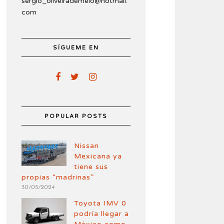
sergio_oliveirademelo@hotmail.
com
SÍGUEME EN
POPULAR POSTS
Nissan
Mexicana ya
tiene sus
propias “madrinas”
30/05/2024
Toyota IMV 0
podría llegar a