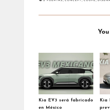
2 PUERTAS
CONCEPT
COUPÉ
DISEÑ
You
Kia EV3 será fabricado
Kia 
en México
prev