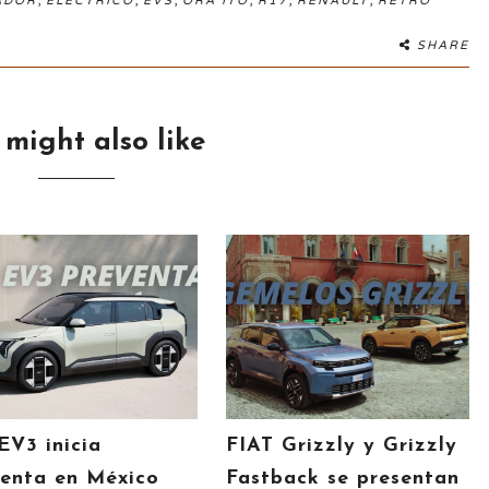
ADOR
ELÉCTRICO
EVS
ORA ITO
R17
RENAULT
RETRO
SHARE
 might also like
EV3 inicia
FIAT Grizzly y Grizzly
enta en México
Fastback se presentan