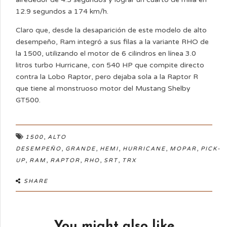
12.9 segundos a 174 km/h.
Claro que, desde la desaparición de este modelo de alto
desempeño, Ram integró a sus filas a la variante RHO de
la 1500, utilizando el motor de 6 cilindros en línea 3.0
litros turbo Hurricane, con 540 HP que compite directo
contra la Lobo Raptor, pero dejaba sola a la Raptor R
que tiene al monstruoso motor del Mustang Shelby
GT500.
,
1500
ALTO
,
,
,
,
,
DESEMPEÑO
GRANDE
HEMI
HURRICANE
MOPAR
PICK-
,
,
,
,
,
UP
RAM
RAPTOR
RHO
SRT
TRX
SHARE
You might also like