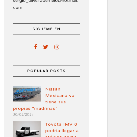
sergio_oliveirademelo@hotmail.
com
SÍGUEME EN
POPULAR POSTS
Nissan
Mexicana ya
tiene sus
propias “madrinas”
30/05/2024
Toyota IMV 0
podría llegar a