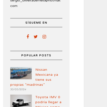
sergio_oliveirademelo@hotmail.
com
SÍGUEME EN
POPULAR POSTS
Nissan
Mexicana ya
tiene sus
propias “madrinas”
30/05/2024
Toyota IMV 0
podría llegar a