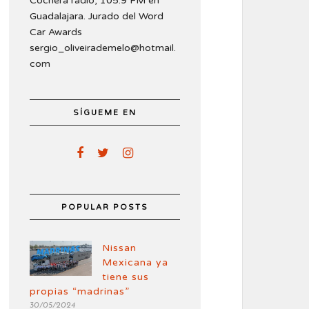
Cochera radio, 105.9 FM en
Guadalajara. Jurado del Word
Car Awards
sergio_oliveirademelo@hotmail.
com
SÍGUEME EN
POPULAR POSTS
Nissan
Mexicana ya
tiene sus
propias “madrinas”
30/05/2024