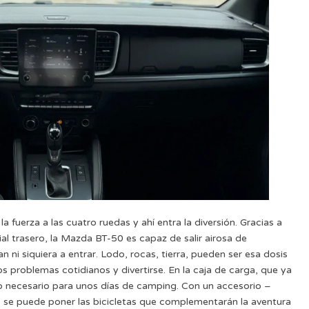
fuerza a las cuatro ruedas y ahí entra la diversión. Gracias a
ial trasero, la Mazda BT-50 es capaz de salir airosa de
 ni siquiera a entrar. Lodo, rocas, tierra, pueden ser esa dosis
os problemas cotidianos y divertirse. En la caja de carga, que ya
 lo necesario para unos días de camping. Con un accesorio –
 se puede poner las bicicletas que complementarán la aventura