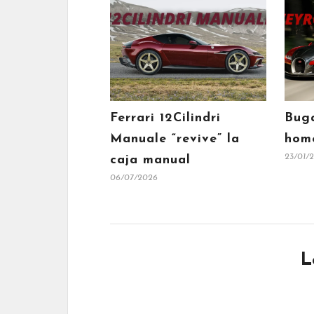
Ferrari 12Cilindri
Buga
Manuale “revive” la
home
23/01/
caja manual
06/07/2026
L