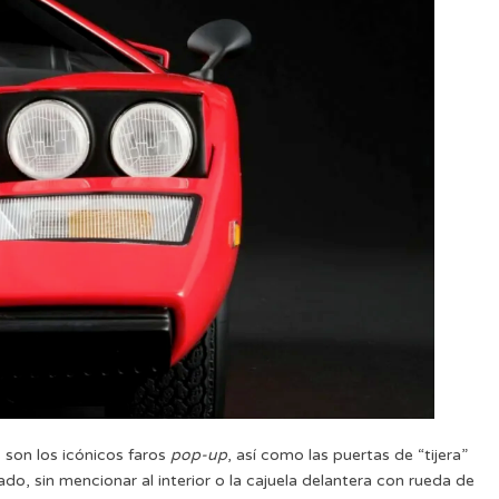
 son los icónicos faros
pop-up
, así como las puertas de “tijera”
do, sin mencionar al interior o la cajuela delantera con rueda de