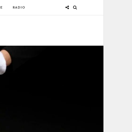
E
RADIO