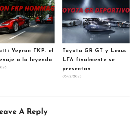
tti Veyron FKP: el
Toyota GR GT y Lexus
naje a la leyenda
LFA finalmente se
2026
presentan
05/12/2025
eave A Reply