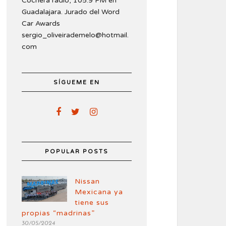
Cochera radio, 105.9 FM en
Guadalajara. Jurado del Word
Car Awards
sergio_oliveirademelo@hotmail.
com
SÍGUEME EN
POPULAR POSTS
Nissan
Mexicana ya
tiene sus
propias “madrinas”
30/05/2024