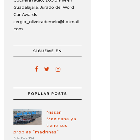
Cochera radio, 105.9 FM en
Guadalajara. Jurado del Word
Car Awards
sergio_oliveirademelo@hotmail.
com
SÍGUEME EN
POPULAR POSTS
Nissan
Mexicana ya
tiene sus
propias “madrinas”
30/05/2024