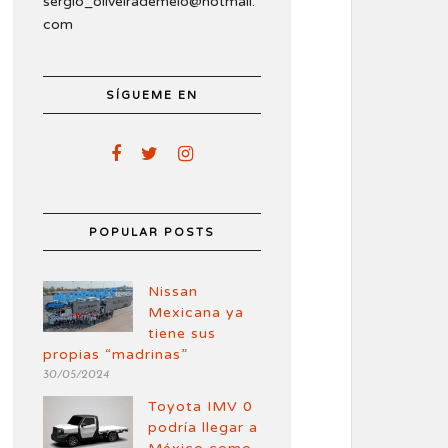
sergio_oliveirademelo@hotmail.
com
SÍGUEME EN
POPULAR POSTS
Nissan
Mexicana ya
tiene sus
propias “madrinas”
30/05/2024
Toyota IMV 0
podría llegar a