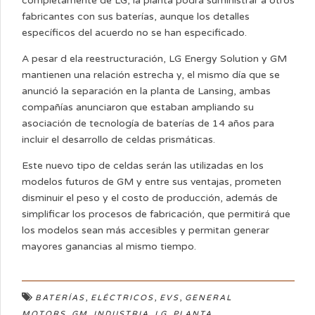
completamente de LG, la planta podrá suministrar a otros
fabricantes con sus baterías, aunque los detalles
específicos del acuerdo no se han especificado.
A pesar d ela reestructuración, LG Energy Solution y GM
mantienen una relación estrecha y, el mismo día que se
anunció la separación en la planta de Lansing, ambas
compañías anunciaron que estaban ampliando su
asociación de tecnología de baterías de 14 años para
incluir el desarrollo de celdas prismáticas.
Este nuevo tipo de celdas serán las utilizadas en los
modelos futuros de GM y entre sus ventajas, prometen
disminuir el peso y el costo de producción, además de
simplificar los procesos de fabricación, que permitirá que
los modelos sean más accesibles y permitan generar
mayores ganancias al mismo tiempo.
,
,
,
BATERÍAS
ELÉCTRICOS
EVS
GENERAL
,
,
,
,
MOTORS
GM
INDUSTRIA
LG
PLANTA