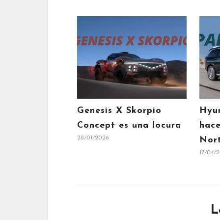
Genesis X Skorpio
Hyu
Concept es una locura
hace
28/01/2026
Nor
17/04/
L