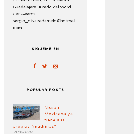
Cochera radio, 105.9 FM en
Guadalajara. Jurado del Word
Car Awards
sergio_oliveirademelo@hotmail.
com
SÍGUEME EN
POPULAR POSTS
Nissan
Mexicana ya
tiene sus
propias “madrinas”
30/05/2024