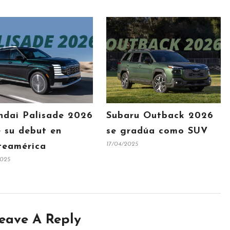
ndai Palisade 2026
Subaru Outback 2026
 su debut en
se gradúa como SUV
17/04/2025
teamérica
2025
eave A Reply