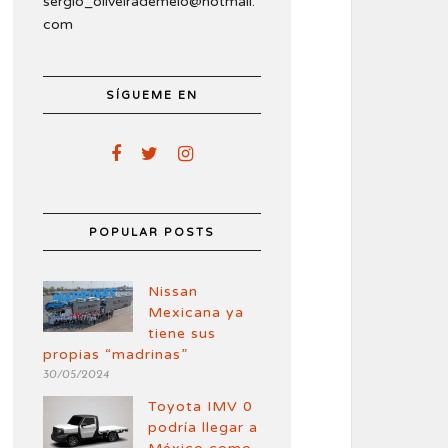
sergio_oliveirademelo@hotmail.
com
SÍGUEME EN
POPULAR POSTS
Nissan
Mexicana ya
tiene sus
propias “madrinas”
30/05/2024
Toyota IMV 0
podría llegar a