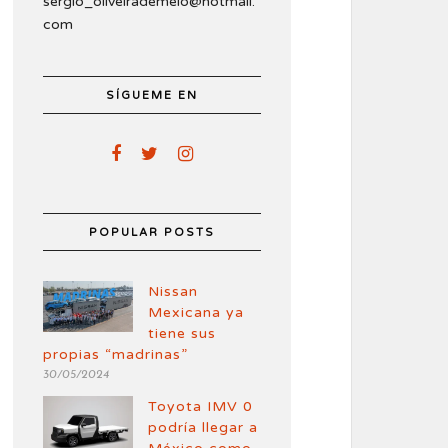
sergio_oliveirademelo@hotmail.
com
SÍGUEME EN
POPULAR POSTS
Nissan
Mexicana ya
tiene sus
propias “madrinas”
30/05/2024
Toyota IMV 0
podría llegar a