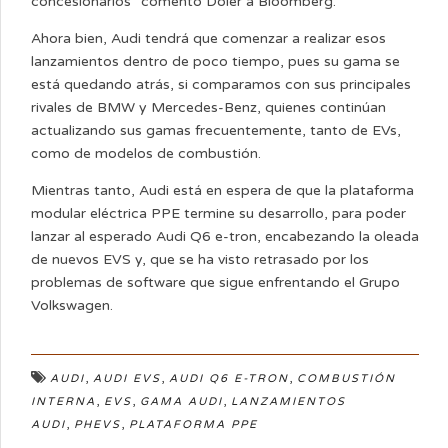
concesionarios” comentó Doler a Bloomberg.
Ahora bien, Audi tendrá que comenzar a realizar esos
lanzamientos dentro de poco tiempo, pues su gama se
está quedando atrás, si comparamos con sus principales
rivales de BMW y Mercedes-Benz, quienes continúan
actualizando sus gamas frecuentemente, tanto de EVs,
como de modelos de combustión.
Mientras tanto, Audi está en espera de que la plataforma
modular eléctrica PPE termine su desarrollo, para poder
lanzar al esperado Audi Q6 e-tron, encabezando la oleada
de nuevos EVS y, que se ha visto retrasado por los
problemas de software que sigue enfrentando el Grupo
Volkswagen.
,
,
,
AUDI
AUDI EVS
AUDI Q6 E-TRON
COMBUSTIÓN
,
,
,
INTERNA
EVS
GAMA AUDI
LANZAMIENTOS
,
,
AUDI
PHEVS
PLATAFORMA PPE