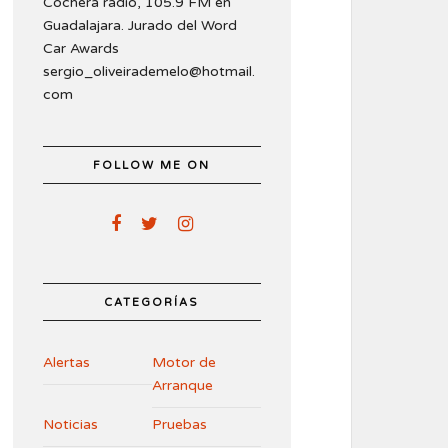
Cochera radio, 105.9 FM en
Guadalajara. Jurado del Word
Car Awards
sergio_oliveirademelo@hotmail.
com
FOLLOW ME ON
CATEGORÍAS
Alertas
Motor de
Arranque
Noticias
Pruebas