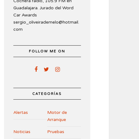
Cochera radio, 105.9 FM en
Guadalajara. Jurado del Word
Car Awards
sergio_oliveirademelo@hotmail.
com
FOLLOW ME ON
CATEGORÍAS
Alertas
Motor de
Arranque
Noticias
Pruebas