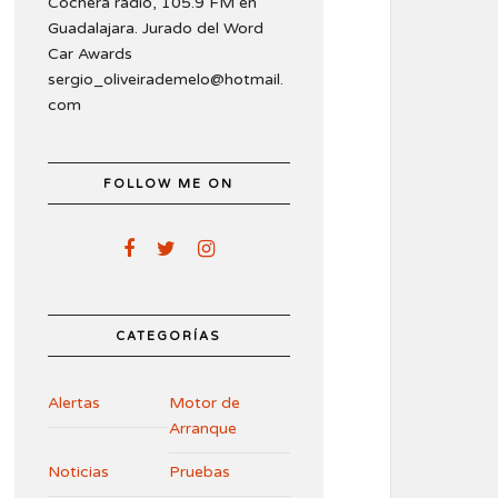
Cochera radio, 105.9 FM en
Guadalajara. Jurado del Word
Car Awards
sergio_oliveirademelo@hotmail.
com
FOLLOW ME ON
CATEGORÍAS
Alertas
Motor de
Arranque
Noticias
Pruebas