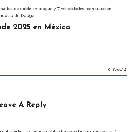
omática de doble embrague y 7 velocidades, con tracción
 modelo de Dodge.
ude 2025 en México
SHARE
eave A Reply
á publicada.
Los campos obligatorios están marcados con
*