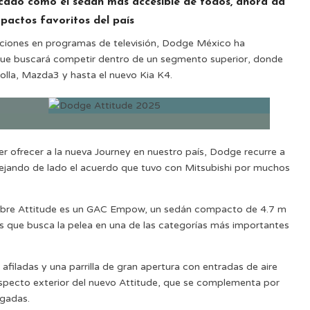
rcado como el sedán más accesible de todos, ahora da
pactos favoritos del país
ciones en programas de televisión, Dodge México ha
que buscará competir dentro de un segmento superior, donde
orolla, Mazda3 y hasta el nuevo Kia K4.
 ofrecer a la nueva Journey en nuestro país, Dodge recurre a
ejando de lado el acuerdo que tuvo con Mitsubishi por muchos
nombre Attitude es un GAC Empow, un sedán compacto de 4.7 m
es que busca la pelea en una de las categorías más importantes
afiladas y una parrilla de gran apertura con entradas de aire
aspecto exterior del nuevo Attitude, que se complementa por
lgadas.