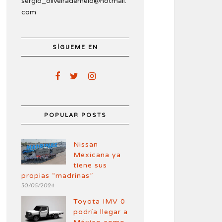
sergio_oliveirademelo@hotmail.
com
SÍGUEME EN
POPULAR POSTS
Nissan
Mexicana ya
tiene sus
propias “madrinas”
30/05/2024
Toyota IMV 0
podría llegar a