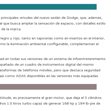
as principales virtudes del nuevo sedán de Dodge, que, además,
l que busca ampliar la sensación de espacio, con detalles estilo
s de la marca.
negro y rojo, tanto en tapicerías como en insertos en el interior,
omo la iluminación ambiental configurable, complementan el
ad en todas sus versiones de un sistema de infoentretenimiento
ompañado de un cuadro de instrumentos digital del mismo
ataformas de teléfonos móviles, pero que destaca seguridad
 así como ADAS disponibles en las versiones más equipadas.
titude, es precisamente el gran motor, que deja el 3 cilindros
ndros 1.5 litros turbo capaz de generar 168 hp y 184 lb-pie de