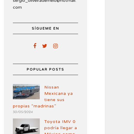
sergio_oliveirademelo@hotmail.
com
SÍGUEME EN
POPULAR POSTS
Nissan
Mexicana ya
tiene sus
propias “madrinas”
30/05/2024
Toyota IMV 0
podría llegar a