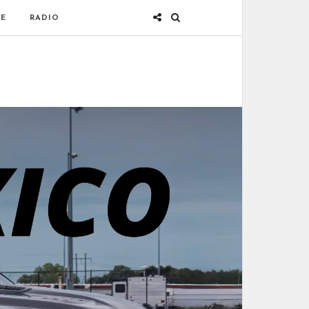
E
RADIO