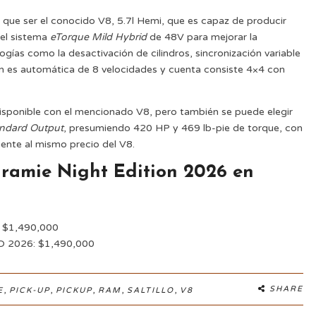
 que ser el conocido V8, 5.7l Hemi, que es capaz de producir
 el sistema
eTorque Mild Hybrid
de 48V para mejorar la
ogías como la desactivación de cilindros, sincronización variable
ión es automática de 8 velocidades y cuenta consiste 4×4 con
 disponible con el mencionado V8, pero también se puede elegir
andard Output
, presumiendo 420 HP y 469 lb-pie de torque, con
ente al mismo precio del V8.
aramie Night Edition 2026 en
: $1,490,000
SO 2026: $1,490,000
,
,
,
,
,
SHARE
E
PICK-UP
PICKUP
RAM
SALTILLO
V8