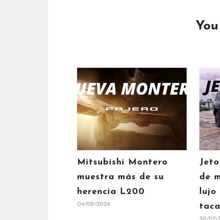
You
Mitsubishi Montero
Jeto
muestra más de su
de m
herencia L200
lujo
04/08/2026
taca
30/07/