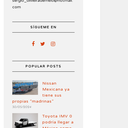
sergio_oliveirademelo@hotmail.
com
SÍGUEME EN
POPULAR POSTS
Nissan
Mexicana ya
tiene sus
propias “madrinas”
30/05/2024
Toyota IMV 0
podría llegar a