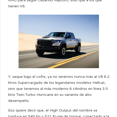
RHO para seguir cazando Raptors, solo que a los que
tienen V6.
Y, seque bajo el cofre, ya no veremos nunca más al V8 6.2
litros Supercargado de los legendarios modelos Hellcat,
sino que tenemos al más moderno 6 cilindros en línea 3.0
litris Twin-Turbo Hurricane en su variante de alto
desempeño.
Eso quiere decir que, el High Output del nombre se
traduce en 540 hp y 521 lb-pie de torque, conectado a la