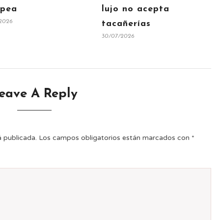
opea
lujo no acepta
2026
tacañerías
30/07/2026
eave A Reply
á publicada.
Los campos obligatorios están marcados con
*