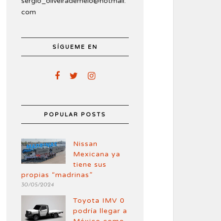
sergio_oliveirademelo@hotmail.
com
SÍGUEME EN
POPULAR POSTS
Nissan
Mexicana ya
tiene sus
propias “madrinas”
30/05/2024
Toyota IMV 0
podría llegar a