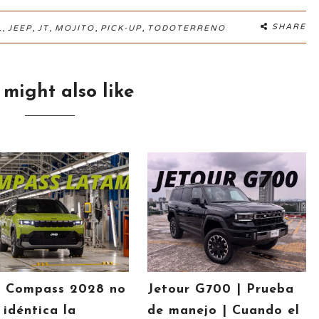
,
,
,
,
,
SHARE
L
JEEP
JT
MOJITO
PICK-UP
TODOTERRENO
 might also like
p Compass 2028 no
Jetour G700 | Prueba
 idéntica la
de manejo | Cuando el