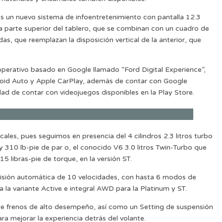
s un nuevo sistema de infoentretenimiento con pantalla 12.3
 parte superior del tablero, que se combinan con un cuadro de
as, que reemplazan la disposición vertical de la anterior, que
operativo basado en Google llamado “Ford Digital Experience”,
roid Auto y Apple CarPlay, además de contar con Google
dad de contar con videojuegos disponibles en la Play Store.
les, pues seguimos en presencia del 4 cilindros 2.3 litros turbo
310 lb-pie de par o, el conocido V6 3.0 litros Twin-Turbo que
15 libras-pie de torque, en la versión ST.
isión automática de 10 velocidades, con hasta 6 modos de
a la variante Active e integral AWD para la Platinum y ST.
 de frenos de alto desempeño, así como un Setting de suspensión
a mejorar la experiencia detrás del volante.