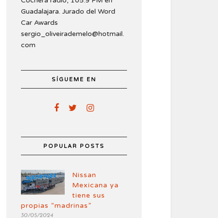
Cochera radio, 105.9 FM en
Guadalajara. Jurado del Word
Car Awards
sergio_oliveirademelo@hotmail.
com
SÍGUEME EN
POPULAR POSTS
Nissan
Mexicana ya
tiene sus
propias “madrinas”
30/05/2024