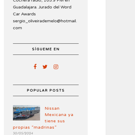
Cochera radio, 105.9 FM en
Guadalajara. Jurado del Word
Car Awards
sergio_oliveirademelo@hotmail.
com
SÍGUEME EN
POPULAR POSTS
Nissan
Mexicana ya
tiene sus
propias “madrinas”
30/05/2024