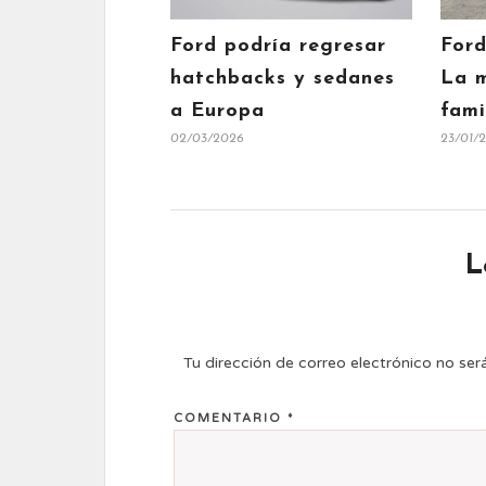
Ford podría regresar
Ford
hatchbacks y sedanes
La m
a Europa
fami
02/03/2026
23/01/
L
Tu dirección de correo electrónico no ser
COMENTARIO
*