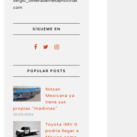
sergio_oliveirademelo@hotmail.
com
SÍGUEME EN
POPULAR POSTS
Nissan
Mexicana ya
tiene sus
propias “madrinas”
30/05/2024
Toyota IMV 0
podría llegar a