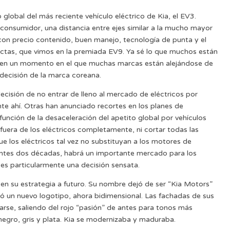
lobal del más reciente vehículo eléctrico de Kia, el EV3.
consumidor, una distancia entre ejes similar a la mucho mayor
con precio contenido, buen manejo, tecnología de punta y el
rectas, que vimos en la premiada EV9. Ya sé lo que muchos están
o en un momento en el que muchas marcas están alejándose de
 decisión de la marca coreana.
isión de no entrar de lleno al mercado de eléctricos por
te ahí. Otras han anunciado recortes en los planes de
función de la desaceleración del apetito global por vehículos
fuera de los eléctricos completamente, ni cortar todas las
e los eléctricos tal vez no substituyan a los motores de
ientes dos décadas, habrá un importante mercado para los
o es particularmente una decisión sensata.
n su estrategia a futuro. Su nombre dejó de ser “Kia Motors”
ó un nuevo logotipo, ahora bidimensional. Las fachadas de sus
rse, saliendo del rojo “pasión” de antes para tonos más
egro, gris y plata. Kia se modernizaba y maduraba.