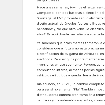
Sergio Oliveira
Hace unas semanas, tuvimos el lanzamiento g
Compacto, con dos baterías a elección del 
Sportage, el EV3 promete ser un eléctrico 
diseño actual, de ángulos fuertes y líneas 
pensando: ¿Por qué otro vehículo eléctric
ellos? Es aquí donde me refiero a acertada
Ya sabemos que otras marcas tomaron la dec
considerar que el futuro no está precisamen
electrificación de su gama de vehículos, en 
eléctricos. Pero ninguna podrá mantenerse 
inversiones en ese segmento. Porque, aunqu
combustión interna, al menos por las sigu
vehículos eléctricos y quedar fuera de él n
Kia anunció, en 2021, un cambio completo e
para ser simplemente, “Kia”. También mostr
distribuidores comenzaron también a renova
neutrales y considerados elegantes, como n