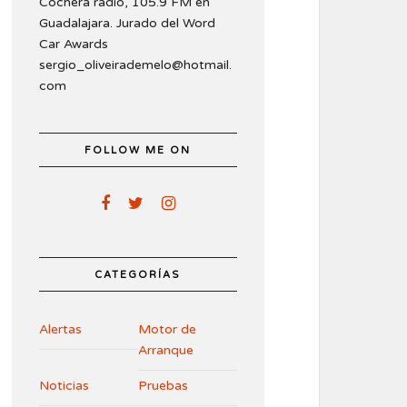
Cochera radio, 105.9 FM en
Guadalajara. Jurado del Word
Car Awards
sergio_oliveirademelo@hotmail.
com
FOLLOW ME ON
CATEGORÍAS
Alertas
Motor de
Arranque
Noticias
Pruebas