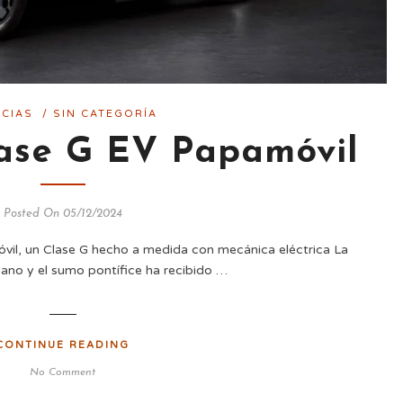
ICIAS
/
SIN CATEGORÍA
ase G EV Papamóvil
Posted On 05/12/2024
vil, un Clase G hecho a medida con mecánica eléctrica La
cano y el sumo pontífice ha recibido …
CONTINUE READING
No Comment