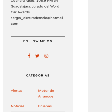
Cochera radio, 105.9 FM en
Guadalajara. Jurado del Word
Car Awards
sergio_oliveirademelo@hotmail.
com
FOLLOW ME ON
CATEGORÍAS
Alertas
Motor de
Arranque
Noticias
Pruebas