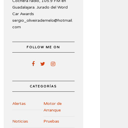
Cochera radio, 105.9 FM en
Guadalajara. Jurado del Word
Car Awards
sergio_oliveirademelo@hotmail.
com
FOLLOW ME ON
CATEGORÍAS
Alertas
Motor de
Arranque
Noticias
Pruebas