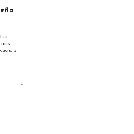
ueño
l en
a más
equeño e
1