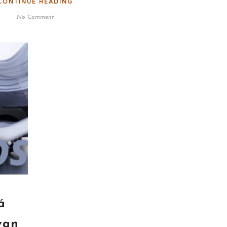
CONTINUE READING
No Comment
á
van