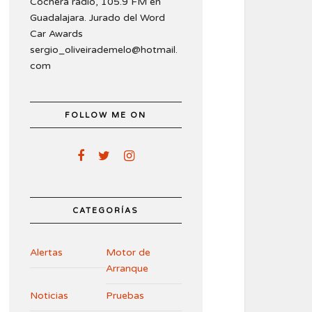
Cochera radio, 105.9 FM en
Guadalajara. Jurado del Word
Car Awards
sergio_oliveirademelo@hotmail.
com
FOLLOW ME ON
CATEGORÍAS
Alertas
Motor de
Arranque
Noticias
Pruebas