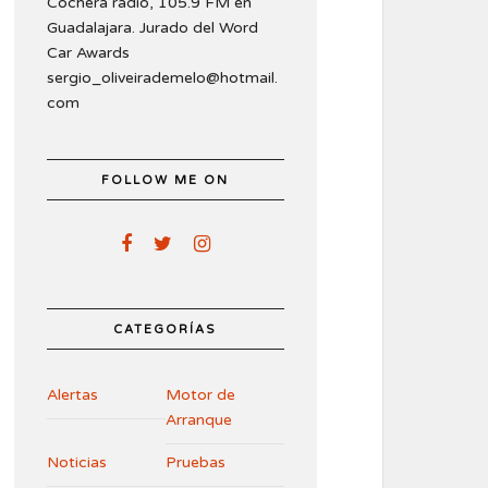
Cochera radio, 105.9 FM en
Guadalajara. Jurado del Word
Car Awards
sergio_oliveirademelo@hotmail.
com
FOLLOW ME ON
CATEGORÍAS
Alertas
Motor de
Arranque
Noticias
Pruebas