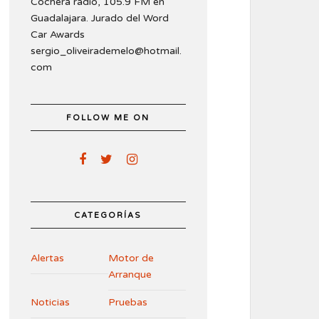
Cochera radio, 105.9 FM en
Guadalajara. Jurado del Word
Car Awards
sergio_oliveirademelo@hotmail.
com
FOLLOW ME ON
CATEGORÍAS
Alertas
Motor de
Arranque
Noticias
Pruebas