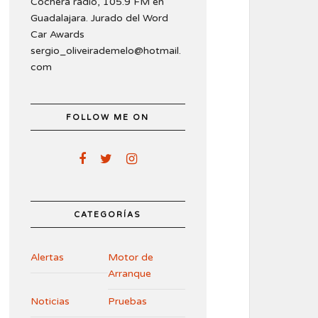
Cochera radio, 105.9 FM en
Guadalajara. Jurado del Word
Car Awards
sergio_oliveirademelo@hotmail.
com
FOLLOW ME ON
CATEGORÍAS
Alertas
Motor de
Arranque
Noticias
Pruebas