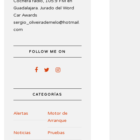
Cochera radio, 105.9 FM en
Guadalajara. Jurado del Word
Car Awards
sergio_oliveirademelo@hotmail.
com
FOLLOW ME ON
CATEGORÍAS
Alertas
Motor de
Arranque
Noticias
Pruebas