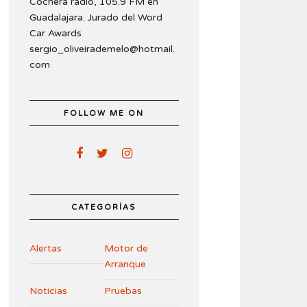
Cochera radio, 105.9 FM en
Guadalajara. Jurado del Word
Car Awards
sergio_oliveirademelo@hotmail.
com
FOLLOW ME ON
CATEGORÍAS
Alertas
Motor de
Arranque
Noticias
Pruebas