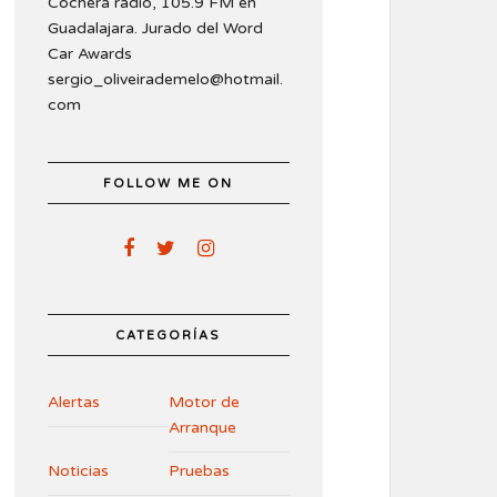
Cochera radio, 105.9 FM en
Guadalajara. Jurado del Word
Car Awards
sergio_oliveirademelo@hotmail.
com
FOLLOW ME ON
CATEGORÍAS
Alertas
Motor de
Arranque
Noticias
Pruebas