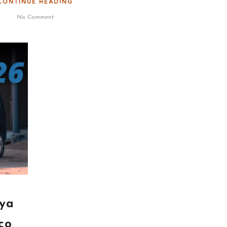
CONTINUE READING
No Comment
 ya
co