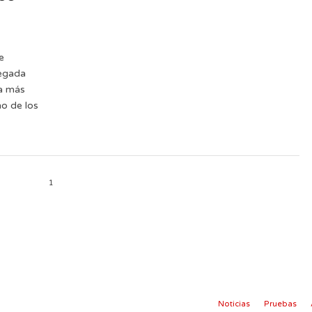
e
legada
La más
no de los
1
Noticias
Pruebas